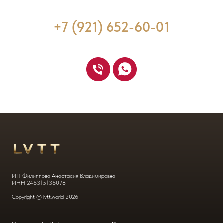
+7 (921) 652-60-01
ИП Филиппова Анастасия Владимировна
ИНН 246315136078
Copyright © lvtt.world
2026